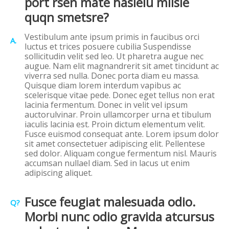
port rsen mate haslelu milsie
quqn smetsre?
Vestibulum ante ipsum primis in faucibus orci
A.
luctus et trices posuere cubilia Suspendisse
sollicitudin velit sed leo. Ut pharetra augue nec
augue. Nam elit magnandrerit sit amet tincidunt ac
viverra sed nulla. Donec porta diam eu massa.
Quisque diam lorem interdum vapibus ac
scelerisque vitae pede. Donec eget tellus non erat
lacinia fermentum. Donec in velit vel ipsum
auctorulvinar. Proin ullamcorper urna et tibulum
iaculis lacinia est. Proin dictum elementum velit.
Fusce euismod consequat ante. Lorem ipsum dolor
sit amet consectetuer adipiscing elit. Pellentese
sed dolor. Aliquam congue fermentum nisl. Mauris
accumsan nullael diam. Sed in lacus ut enim
adipiscing aliquet.
Fusce feugiat malesuada odio.
Q?
Morbi nunc odio gravida atcursus