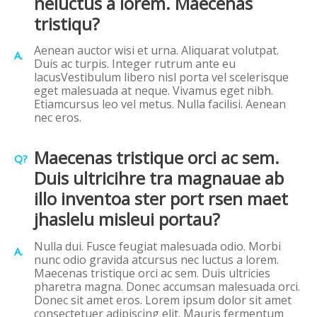
neluctus a lorem. Maecenas
tristiqu?
Aenean auctor wisi et urna. Aliquarat volutpat.
A.
Duis ac turpis. Integer rutrum ante eu
lacusVestibulum libero nisl porta vel scelerisque
eget malesuada at neque. Vivamus eget nibh.
Etiamcursus leo vel metus. Nulla facilisi. Aenean
nec eros.
Maecenas tristique orci ac sem.
Q?
Duis ultricihre tra magnauae ab
illo inventoa ster port rsen maet
jhaslelu misleui portau?
Nulla dui. Fusce feugiat malesuada odio. Morbi
A.
nunc odio gravida atcursus nec luctus a lorem.
Maecenas tristique orci ac sem. Duis ultricies
pharetra magna. Donec accumsan malesuada orci.
Donec sit amet eros. Lorem ipsum dolor sit amet
consectetuer adipiscing elit. Mauris fermentum