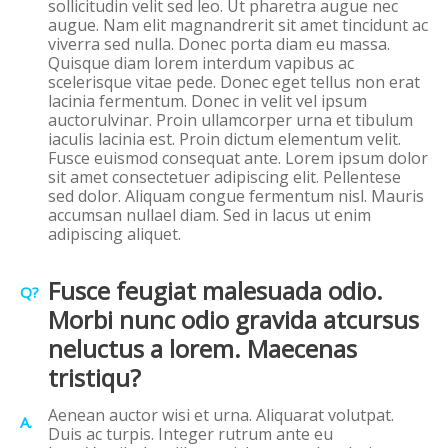
sollicitudin velit sed leo. Ut pharetra augue nec
augue. Nam elit magnandrerit sit amet tincidunt ac
viverra sed nulla. Donec porta diam eu massa.
Quisque diam lorem interdum vapibus ac
scelerisque vitae pede. Donec eget tellus non erat
lacinia fermentum. Donec in velit vel ipsum
auctorulvinar. Proin ullamcorper urna et tibulum
iaculis lacinia est. Proin dictum elementum velit.
Fusce euismod consequat ante. Lorem ipsum dolor
sit amet consectetuer adipiscing elit. Pellentese
sed dolor. Aliquam congue fermentum nisl. Mauris
accumsan nullael diam. Sed in lacus ut enim
adipiscing aliquet.
Fusce feugiat malesuada odio.
Q?
Morbi nunc odio gravida atcursus
neluctus a lorem. Maecenas
tristiqu?
Aenean auctor wisi et urna. Aliquarat volutpat.
A.
Duis ac turpis. Integer rutrum ante eu